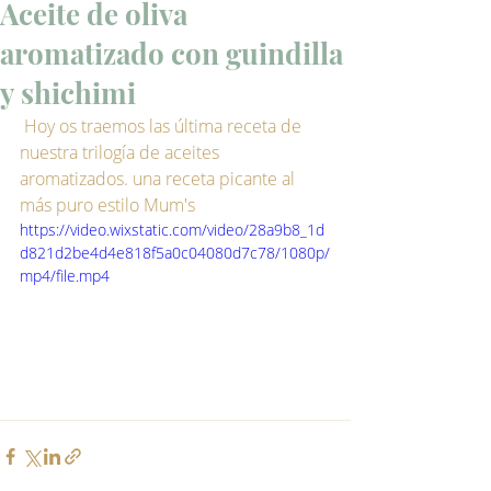
Aceite de oliva
aromatizado con guindilla
y shichimi
 Hoy os traemos las última receta de 
nuestra trilogía de aceites 
aromatizados. una receta picante al 
más puro estilo Mum's 
https://video.wixstatic.com/video/28a9b8_1d
d821d2be4d4e818f5a0c04080d7c78/1080p/
mp4/file.mp4