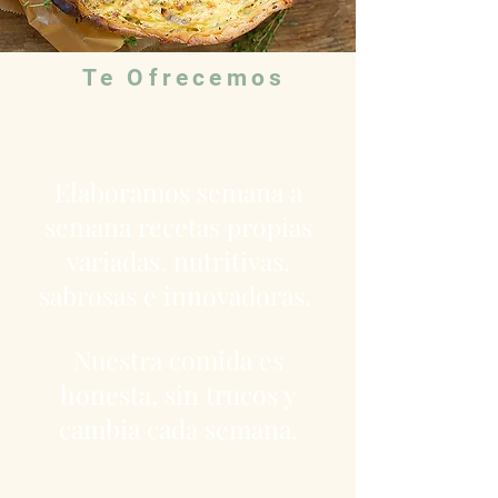
Te Ofrecemos
Elaboramos semana a
semana recetas propias
variadas, nutritivas,
sabrosas e innovadoras.
Nuestra comida es
honesta, sin trucos y
cambia cada semana.